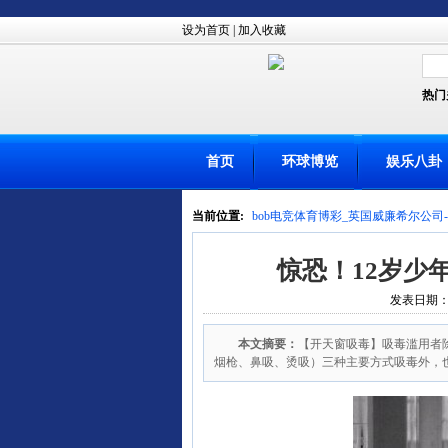
设为首页
|
加入收藏
热门
首页
环球博览
娱乐八卦
当前位置:
bob电竞体育博彩_英国威廉希尔公司
惊恐！12岁少
发表日期：20
本文摘要：
【开天窗吸毒】吸毒滥用者
烟枪、鼻吸、烫吸）三种主要方式吸毒外，