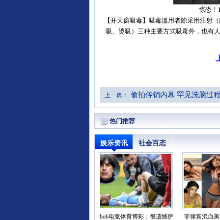
惊恐！
【开天窗吸毒】吸毒滥用者除采用注射（
吸、烫吸）三种主要方式吸毒外，也有人
偷拍传销内幕 罕见洗脑过
上一篇：
热门推荐
娱乐资讯
社会百态
bob电竞体育博彩：很遗憾萨
菲律宾混血美