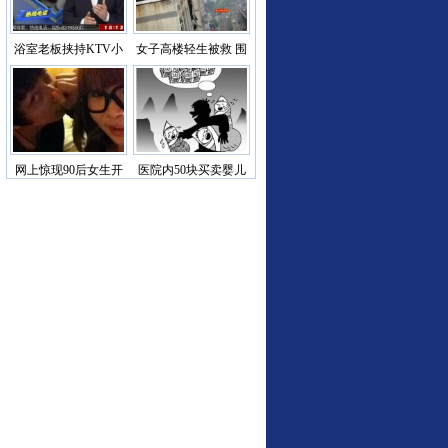
浴室老板挟持KTV小
女子高楼轻生被救 围
姐 一路施暴
观者堵救护
网上惊现90后女生开
医院内50块买卖婴儿
房炫富门
是处理价 震