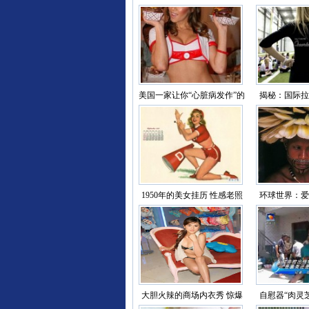
内受伤，希望他早日康复
超乎
美国一家让你“心脏病发作”的
揭秘：国际拉
性感餐厅（组图
过程（
1950年的美女挂历 性感老照
环球世界：爱
片（图）
为何怕出
大胆火辣的商场内衣秀 惊爆
自慰器“肉灵芝