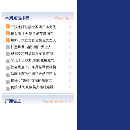
本周点击排行
Weeks click
武汉华师性学专家请日本女优
0
镜头看社会 请关爱艾滋病弃
0
爆料：大连美食节惊现美女人
0
打黑风暴 湖南衡阳“天上人
0
成都变态男虐待女友逼穿“铁
0
罕见！长沙315宣传竟用充气
0
社会焦点：广东灵修课程机构
0
法国上演的中国特色悬空艺术
0
揭秘：“嫩模”背后的黑暗世
0
伪娘时代 真假美人雌雄难辨
0
广而告之
Channel recommend