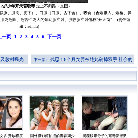
12岁少年开天窗吸毒
走上不归路（文图）
静脉、肌肉、皮下）、口服（口服、舌下含）、吸食（香烟掺入、烟枪、鼻
用更危险、危害性更大的颈动脉注射、股静脉注射俗称“开天窗”。 (责任编
辑：admin)
上一页
1
2
3
4
5
6
下一页
程及教材曝光
残忍！8个月女婴被姥姥剁掉双手 社会的
下一篇：
悲哀
女多 开放程度
国外摄影师拍摄的青春期少
揭秘贩毒分子的藏毒新招数