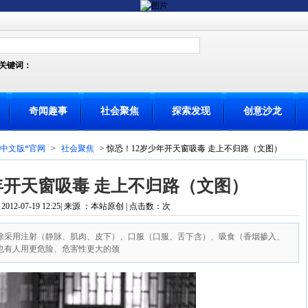
关键词：
奇闻趣事
社会聚焦
探索发现
创意沙龙
-中文版*官网
>
社会聚焦
> 惊恐！12岁少年开天窗吸毒 走上不归路（文图）
年开天窗吸毒 走上不归路（文图）
12-07-19 12:25| 来源 ：本站原创 | 点击数：
次
除采用注射（静脉、肌肉、皮下）、口服（口服、舌下含）、吸食（香烟掺入、
也有人用更危险、危害性更大的颈