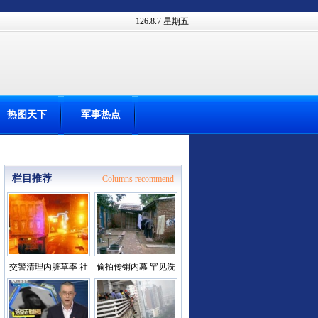
126.8.7 星期五
热图天下
军事热点
栏目推荐
Columns recommend
交警清理内脏草率 社
偷拍传销内幕 罕见洗
会道德受谴
脑过程及教