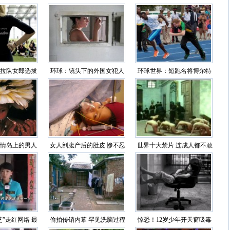
想象
女
无奇不有（图）
拉队女郎选拔
环球：镜头下的外国女犯人
环球世界：短跑名将博尔特
靓图）
监狱生活（图）
与哈里王子“竞技交
情岛上的男人
女人剖腹产后的肚皮 惨不忍
世界十大禁片 连成人都不敢
门（图）
睹
看的十大禁片（图）
”走红网络 最
偷拍传销内幕 罕见洗脑过程
惊恐！12岁少年开天窗吸毒